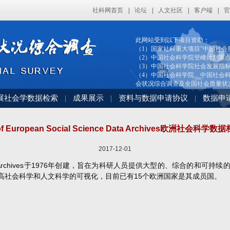
社科网首页
|
论坛
|
人文社区
|
客户端
|
官
此网站受到以下项目资助：
（1）国家社科重大项目"中国社会
（2）中国社会科学院登峰计划重
（3）中国社会科学院社会发展指
（4）中国社会科学院、中国社会科
会状况综合调查及全国社会质量状
展社会学数据检索
成果展示
资料与数据申请协议
数据申
|
|
|
 of European Social Science Data Archives欧洲社会科
2017-12-01
Science Data Archives于1976年创建，旨在为科研人员提供大型的、综合
高社会科学和人文科学的可视化，目前已有
15个欧洲国家
是其成员国。