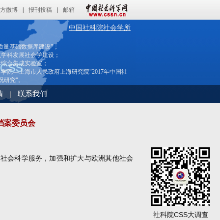
方微博
|
报刊投稿
|
邮箱
中国社科院社会学所
质量基础数据库建设"；
点学科发展社会学建设；
标综合集成实验室；
学院—上海市人民政府上海研究院"2017年中国社
况研究"。
请
联系我们
|
学数据档案委员会
的和可持续的社会科学服务，加强和扩大与
欧洲
其他社会
社科院CSS大调查