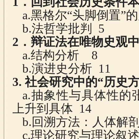
1
．回到社会历史条件
a.
黑格尔“头脚倒置”
b.
法哲学批判
5
2
．辩证法在唯物史观
a.
结构分析
8
b.
演进史分析
11
3.
社会研究中的“历史方
a.
抽象性与具体性的
上升到具体
14
b.
回溯方法：人体解
c.
理论研究与理论叙