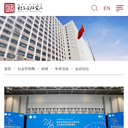
EN
首页
>
社会学所网
>
科研
>
学术活动
>
会议论坛