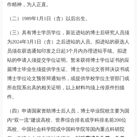
作精神，为人正直。
（二）
1989
年
1
月
1
日（含）以后出生。
（三）具有博士学历学位，新近进站的博士后研究人员须
为
2024
年
3
月
1
日（含）之后进站的人员。拟进站的获选人
员须在获选通知印发之日起
3
个月内办理进站手续。拟进
站的申请人须提交学位证明。暂未获得博士学位证书的应
届博士毕业生须提供学生证、博士学位论文答辩决议书或
博士学位论文预答辩通知书，或提供学校学位主管部门或
所在院系出具的相关证明，以上材料均须上传原件扫描
件。
（四）申请国家资助博士后人员，博士毕业院校主要为国
内
“
双一流
”
建设高校、世界综合排名或学科排名前
200
位
高校、中国社会科学院或中国科学院等国内重点科研院