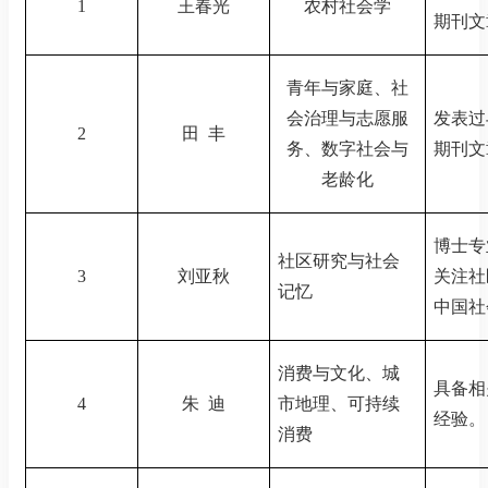
1
王春光
农村社会学
期刊文
青年与家庭、社
会治理与志愿服
发表过
2
田
丰
务、数字社会与
期刊文
老龄化
博士专
社区研究与社会
3
刘亚秋
关注社
记忆
中国社
消费与文化、城
具备相
4
朱
迪
市地理、可持续
经验。
消费