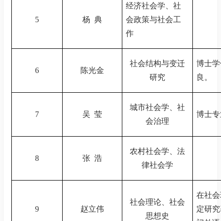
经济社会学、社
5
杨
典
会政策与社会工
作
社会结构与变迁
博士学
6
陈光金
研究
良。
城市社会学、社
7
吴
莹
博士专
会治理
农村社会学、法
8
张
浩
律社会学
在社会
社会理论、社会
9
赵立伟
定研究
思想史