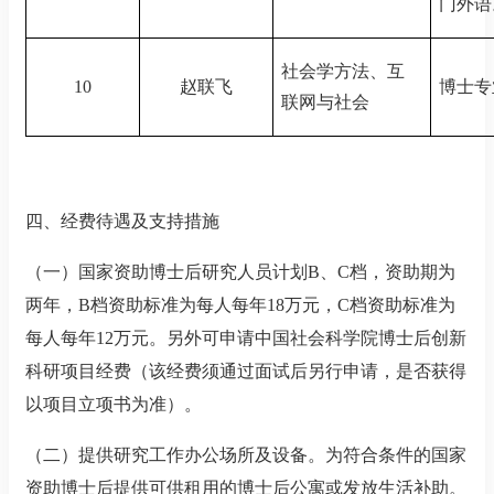
门外语
社会学方法、互
10
赵联飞
博士专
联网与社会
四、经费待遇及支持措施
（一）国家资助博士后研究人员计划
B
、
C
档，资助期为
两年，
B
档资助标准为每人每年
18
万元，
C
档资助标准为
每人每年
12
万元。另外可申请中国社会科学院博士后创新
科研项目经费（该经费须通过面试后另行申请，是否获得
以项目立项书为准）。
（二）提供研究工作办公场所及设备。为符合条件的国家
资助博士后提供可供租用的博士后公寓或发放生活补助。