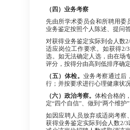
（四）业务考察
先
由所学术委员会和所聘用委
业务鉴定按照个人陈述、提问
对获得业务鉴定实际到会人数
2
适应岗位工作要求。如获得
2/3
选。如无法确定人选，由在场
评分，按得分由高到低排序确
（
五
）体检。
业务考察通过后
行；并按要求进行心理健康状
（
六
）
政治
考察。
体检合格的
定
“
四个自信
”
、做到
“
两个维护
”
如因应聘人员放弃或适岗考察
获得业务鉴定实际到会人数
2/3