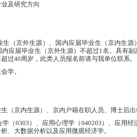
专业
及研究方向
业生（京
外
生源）、国内应届毕业生（京内生源
国内应届毕业生（京
外
生源）不超过
1
名。
具有副
不超过
40
周岁，
此类人员报名前请与我单位联系。
社会学
。
业生（京内生源）、京内户籍
在职
人员、博士后出
会学（
0303
）、应用心理学（
040203
）、应用经
分析、大数据分析以及应用微观经济学。