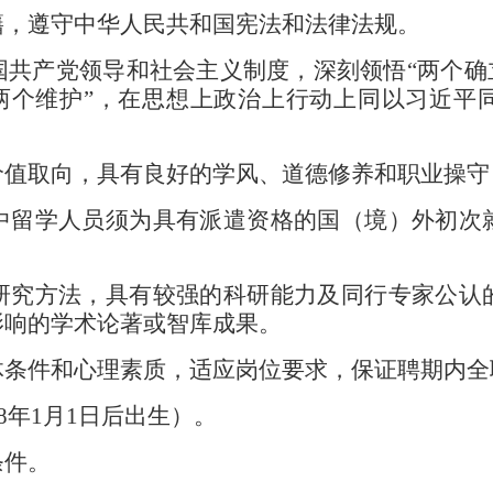
籍，遵守中华人民共和国宪法和法律法规。
国共产党领导和社会主义制度，深刻领悟
“
两个确
两个维护
”
，在思想上政治上行动上同以习近平
价值取向，具有良好的学风
、
道德修养
和职业操守
中留学人员须为具有派遣资格的国（境）外初次
。
研究方法，具有较强的科研能力及同行专家公认
影响的学术论著或智库成果。
体条件和心理素质，适应岗位要求，保证聘期内全
8
年
1
月
1
日后出生）。
条件。