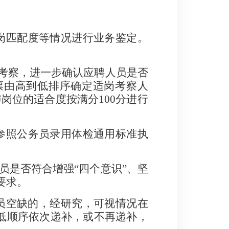
岗匹配度等情况进行业务鉴定。
考察，进一步确认应聘人员是否
票由高到低排序确定
适岗考察
人
与岗位的适合度按满分
100
分进行
参照公务员录用体检通用标准执
员是否符合增强
“
四个意识
”
、坚
要求。
员空缺的，经研究，可视情况在
低顺序依次递补，或不再递补，