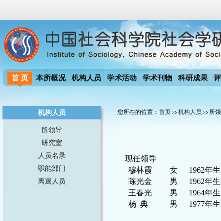
首 页
本所概况
机构人员
学术活动
学术刊物
科研成果
评
机构人员
您所在的位置：
首页
机构人员
所领
所领导
研究室
人员名录
现任领导
职能部门
穆林霞
女
1962
年生
离退人员
陈光金
男
1962
年生
王春光
男
1964
年生
杨 典
男
1977