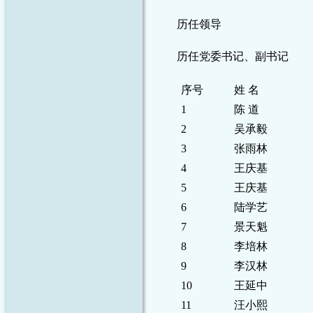
历任领导
历任党委书记、副书记
序号
姓 名
1
陈 道
2
吴承毅
3
张雨林
4
王庆基
5
王庆基
6
陆学艺
7
景天魁
8
李培林
9
李汉林
10
王延中
11
汪小熙