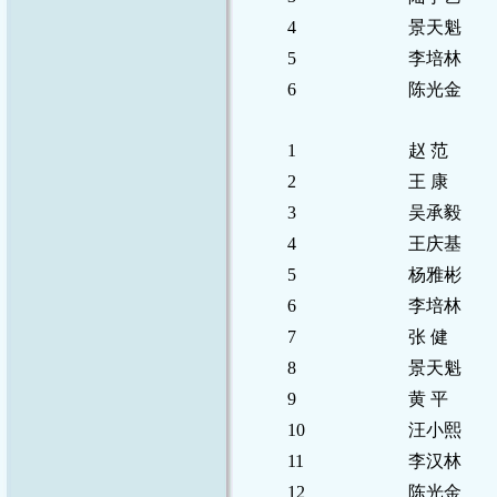
4
景天魁
5
李培林
6
陈光金
1
赵 范
2
王 康
3
吴承毅
4
王庆基
5
杨雅彬
6
李培林
7
张 健
8
景天魁
9
黄 平
10
汪小熙
11
李汉林
12
陈光金