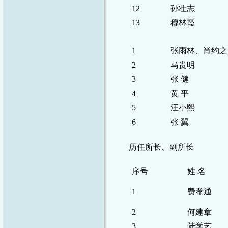
12
孙壮志
13
穆林霞
1
张雨林、肖约之
2
马贵明
3
张 健
4
黄 平
5
汪小熙
6
张 翼
历任所长、副所长
序号
姓 名
1
费孝通
2
何建章
3
陆学艺