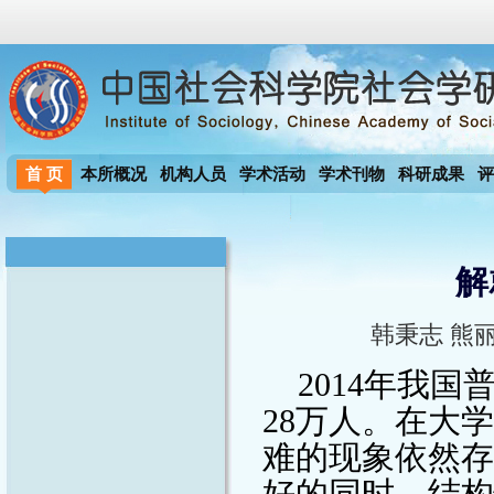
首 页
本所概况
机构人员
学术活动
学术刊物
科研成果
评
解
韩秉志 熊丽
2014
年我国
28
万人。在大学
难的现象依然存
好的同时，结构