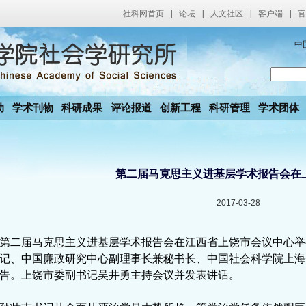
社科网首页
|
论坛
|
人文社区
|
客户端
|
官
中
动
学术刊物
科研成果
评论报道
创新工程
科研管理
学术团体
第二届马克思主义进基层学术报告会在
2017-03-28
第二届马克思主义进基层学术报告会在江西省上饶市会议中心举
记、中国廉政研究中心副理事长兼秘书长、中国社会科学院上海
告。上饶市委副书记吴井勇主持会议并发表讲话。