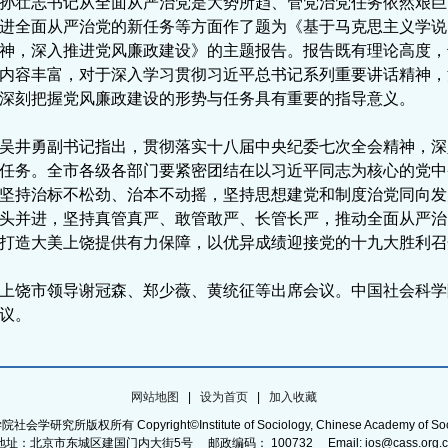
孙壮志书记从全面从严治党是大势所趋、管党治党任务依然艰巨
进全面从严治党的新任务等方面作了题为《基于马克思主义学说
神，深入推进党风廉政建设》的主题报告。报告既有理论高度，
内容丰富，对于深入学习贯彻习近平总书记系列重要讲话精神，
深刻把握党风廉政建设的形势与任务具有重要的指导意义。
吴井勇副书记指出，贯彻落实十八届中央纪委七次全会精神，深
任务。全市各级各部门要紧密团结在以习近平同志为核心的党中
坚持治标不松劲、治本不动摇，坚持思想建党和制度治党同向发
头并进，坚持真管真严、敢管敢严、长管长严，推动全面从严治
打造大美上饶提供有力保障，以优异成绩迎接党的十九大胜利召
上饶市领导谢冠森、郑少薇、黄统征等出席会议。中国社会科学
议。
网站地图
|
设为首页
|
加入收藏
研究所版权所有 Copyright©Institute of Sociology, Chinese Academy of Soci
地址：北京市东城区建国门内大街5号 邮政编码： 100732 Email: ios@cass.org.c