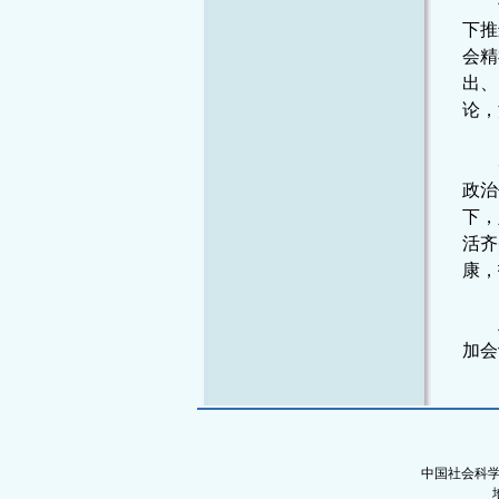
下推
会精
出、
论，
政治
下，
活齐
康，
加会
中国社会科学院社会学