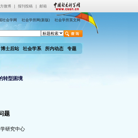
方微博
|
报刊投稿
|
邮箱
国社会学网
社会学所网(新版)
社会学所英文网
博士后站
社会学系
所内动态
专题
的转型困境
问题
类学研究中心