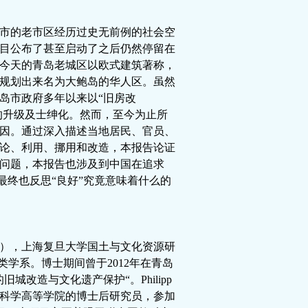
市的老市区经历过史无前例的社会空
目公布了甚至启动了之后仍然停留在
今天的青岛老城区以欧式建筑著称，
规划出来名为大鲍岛的华人区。虽然
岛市政府多年以来以“旧房改
的升级及士绅化。然而，至今为止所
因。通过深入描述当地居民
、官员、
论
、利用、挪用和改造，本报告论证
问题，本报告也涉及到中国在追求
最终也反思“良好”究竟意味着什么的
），上海复旦大学国土与文化资源研
类学系。博士期间曾于
2012
年在青岛
的旧城改造与文化遗产保护“。
Philipp
科学高等学院的博士后研究员，参加