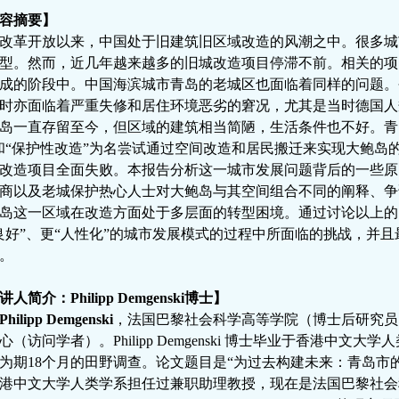
容摘要】
改革开放以来，中国
处于
旧
建筑
旧区
域改造的风潮之中。很多城
型。然而，近几年越来越多的旧城改造项目
停滞不前。相关的项
成的阶段中。中国海滨城市青岛的老城区也面临着同样的问题。
时亦面临着严重失修
和居住环境恶劣的窘况，
尤其是当时德国人
岛一直存留至今，但区域的建筑相当简陋，生活条件也不好。青
和“保护性改造”为名尝试通过空间改造和居民搬迁来实现大鲍岛
改造项目全面失败。本报告分析这一城市发展问题背后的一些原
商以及老城保护热心人士对大鲍岛与其空间组合
不同的阐释
、
争
岛这一区域在改造方面处于多层面的转型困境。通过讨论以上的
良好”
、更“人性化”
的城市发展模式的过程中所面临的挑战，并且
。
讲人简介：
Philipp Demgenski
博士】
Philipp Demgenski
，法国巴黎社会科学高等学院（博士后研究员
心（访问学者）。
Philipp Demgenski
博士毕业于香港中文大学人
为期
18
个月的田野调查。论文题目是“为过去构建未来：青岛市
港中文大学人类学系担任过
兼职助理教授，现在是法国巴黎社会