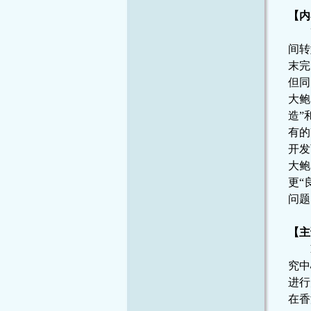
【内
间转
末完
但同
大鲍
造”
有的
开发
大鲍
更“
问题
【主
究中
进行
在香