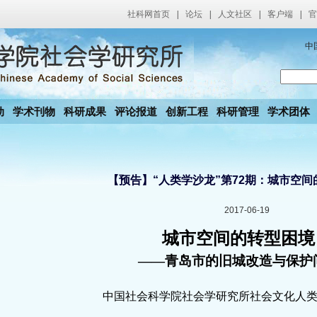
社科网首页
|
论坛
|
人文社区
|
客户端
|
官
中
动
学术刊物
科研成果
评论报道
创新工程
科研管理
学术团体
【预告】“人类学沙龙”第72期：城市空间
2017-06-19
城市空间的转型困境
——青岛市的旧城改造与保护
中国社会科学院社会学研究所社会文化人